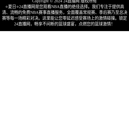
Copyright © 2024 24直播网 版权所有
⭐️夏日⭐24直播网是您观看NBA直播的绝佳选择。我们专注于提供高
清、流畅的免费NBA赛事直播服务，全面覆盖常规赛、季后赛乃至总决
赛等每一场精彩对决。这里能让您零延迟感受赛场上的激情碰撞。锁定
24直播网，畅享不间断的篮球盛宴，点燃您的篮球激情！