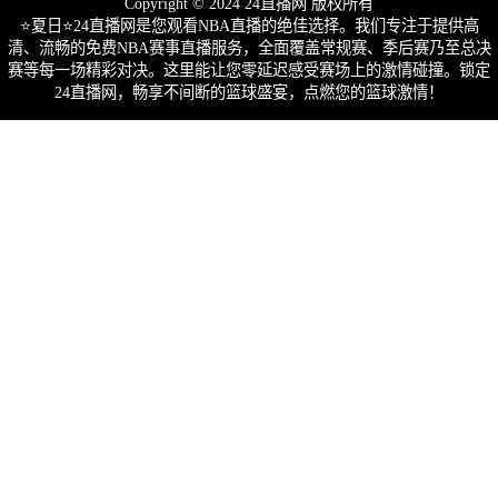
Copyright © 2024 24直播网 版权所有
⭐️夏日⭐24直播网是您观看NBA直播的绝佳选择。我们专注于提供高
清、流畅的免费NBA赛事直播服务，全面覆盖常规赛、季后赛乃至总决
赛等每一场精彩对决。这里能让您零延迟感受赛场上的激情碰撞。锁定
24直播网，畅享不间断的篮球盛宴，点燃您的篮球激情！