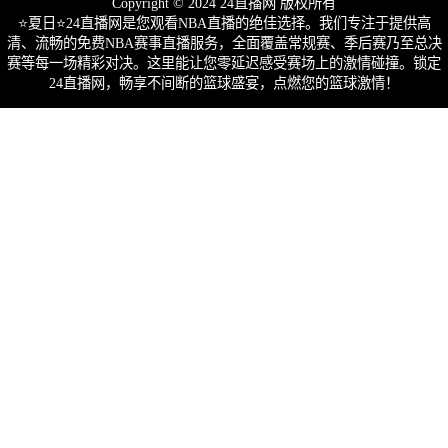
Copyright © 2024 24直播网 版权所有
⭐️夏日⭐24直播网是您观看NBA直播的绝佳选择。我们专注于提供高
清、流畅的免费NBA赛事直播服务，全面覆盖常规赛、季后赛乃至总决
赛等每一场精彩对决。这里能让您零延迟感受赛场上的激情碰撞。锁定
24直播网，畅享不间断的篮球盛宴，点燃您的篮球激情！