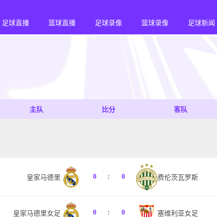
足球直播
篮球直播
足球录像
篮球录像
足球新闻
主队
比分
客队
0
:
0
皇家马德里
费伦茨瓦罗斯
0
:
0
皇家马德里女足
塞维利亚女足