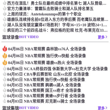
5
西方在混乱！勇士队在最终成绩中排名第七 湖人队晋级季后赛 火箭向快船送了礼物
6
官方力量清单：雷霆队击败骑士和湖人队排名第五
7
上周的球员：Antetokounmpo的第十个职业
8
雄鹿队连续排名前6位进入东方的季后赛 而老鹰队连续第四年在季后赛中踢球
9
湖人队没有锁定赢得47场胜利！字母36+15+10 波特24+12+8 42胜利以锁定季后赛
10
疯狂的三个前四名战斗：弗拉格的犯规 杜克·布莱克在33秒的惊喜中出现了
HOT VIDEO
篮球录像
更多
04月06日 NBA常规赛 森林狼vs76人 全场录像
1
04月06日 NBA常规赛 独行侠vs快船 全场录像
2
04月06日 NBA常规赛 雄鹿vs热火 全场录像
3
4
04月06日 NCAA终极四强 休斯敦大学vs杜克大学 全场录像
5
04月05日 CBA季后赛首轮 山东vs北控 全场录像
6
04月05日 NBA常规赛 独行侠vs快船 全场录像
7
04月05日 NBA常规赛 鹈鹕vs湖人 全场录像
8
04月03日 NBA常规赛 国王vs奇才 全场录像
9
04月03日 NBA常规赛 黄蜂vs步行者 全场录像
10
04月03日 NBA常规赛 尼克斯vs骑士 全场录像
HOT VIDEO
篮球集锦
更多