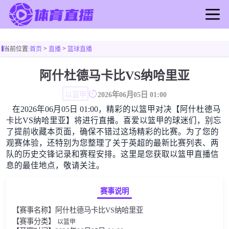
首页
>
>
当前位置:
首页
直播
篮球直播
足球直播
篮球直播
阿什杜德马卡比VS纳哈里亚
足球录像
以篮甲
2026年06月05日 01:00
篮球录像
在2026年06月05日 01:00，精彩的以篮甲对决【阿什杜德马
足球新闻
卡比VS纳哈里亚】将进行直播。喜爱以篮甲的球迷们，别忘
篮球新闻
了提前收藏本页面，确保不错过这场精彩的比赛。为了您的
观赛体验，还特别为您整理了关于英超的最新比赛列表、两
队的历史交锋记录和赛程安排。这里是您获取以篮甲直播信
息的最佳地点，敬请关注。
赛事说明
【赛事名称】阿什杜德马卡比VS纳哈里亚
【赛事分类】
以篮甲