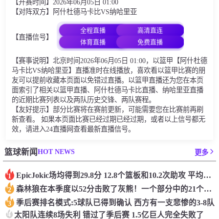
【开赛时间】2026年06月05日 01:00
【对阵双方】阿什杜德马卡比VS纳哈里亚
全程直播
高清直连
【直播信号】
体育直播
免费直播
【赛事说明】北京时间2026年06月05日 01:00，以篮甲【阿什杜德
马卡比VS纳哈里亚】直播准时在线播放，喜欢看以篮甲比赛的朋
友可以提前收藏本页面以免错过直播。以篮甲直播还为您在本页
面索引了相关以篮甲直播、阿什杜德马卡比直播、纳哈里亚直播
的近期比赛列表以及两队历史交锋、两队赛程。
【友好提示】部分比赛将在赛前更新，可能需要您在比赛前再刷
新查看。 如果本页面比赛已经过期已经过期，或者以上信号都无
效，请进入24直播网查看最新直播信号。
HOT NEWS
篮球新闻
更多
Epic️Jokic场均得到29.8分 12.8个篮板和10.2次助攻 平均三双很容易吗？
1
森林狼在本季度以52分击败了灰熊！一个部分中的21个中有18个！骑着摇头丸的战士第六 湖船不舒服
2
季后赛排名模式:5球队已得到确认 西方有一支悲惨的3-8队
3
4
太阳队连续8场失利 错过了季后赛 1.5亿巨人完全失败了