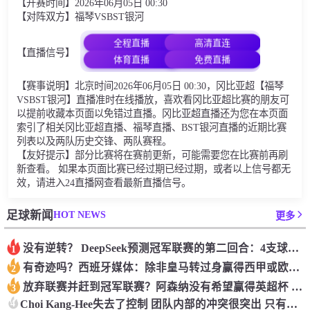
【开赛时间】2026年06月05日 00:30
【对阵双方】福琴VSBST银河
全程直播
高清直连
【直播信号】
体育直播
免费直播
【赛事说明】北京时间2026年06月05日 00:30，冈比亚超【福琴
VSBST银河】直播准时在线播放，喜欢看冈比亚超比赛的朋友可
以提前收藏本页面以免错过直播。冈比亚超直播还为您在本页面
索引了相关冈比亚超直播、福琴直播、BST银河直播的近期比赛
列表以及两队历史交锋、两队赛程。
【友好提示】部分比赛将在赛前更新，可能需要您在比赛前再刷
新查看。 如果本页面比赛已经过期已经过期，或者以上信号都无
效，请进入24直播网查看最新直播信号。
HOT NEWS
足球新闻
更多
没有逆转？ DeepSeek预测冠军联赛的第二回合：4支球队在第一回合中获胜 枪手输了
1
有奇迹吗？西班牙媒体：除非皇马转过身赢得西甲或欧洲冠军
2
放弃联赛并赶到冠军联赛？阿森纳没有希望赢得英超杯 赢得欧洲冠军的可能性
3
4
Choi Kang-Hee失去了控制 团队内部的冲突很突出 只有一个人可以从水火中拯救崔孔