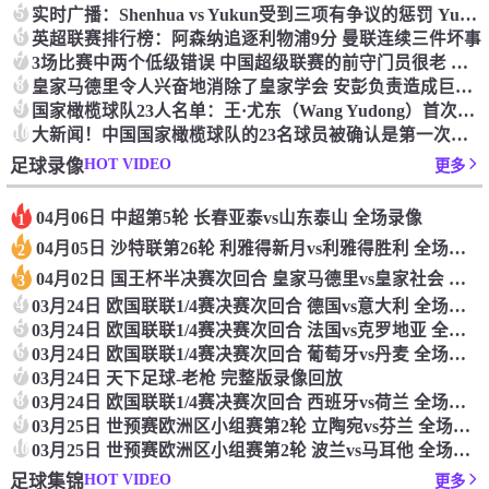
5
实时广播：Shenhua vs Yukun受到三项有争议的惩罚 Yukun将向中国足球联合会提出投诉
6
英超联赛排行榜：阿森纳追逐利物浦9分 曼联连续三件坏事
7
3场比赛中两个低级错误 中国超级联赛的前守门员很老 是时候让位了 最好的继任者出现
8
皇家马德里令人兴奋地消除了皇家学会 安彭负责造成巨大的灾难！
9
国家橄榄球队23人名单：王·尤东（Wang Yudong）首次被选为第11名 塞吉尼奥（Serginho）在名单上
10
大新闻！中国国家橄榄球队的23名球员被确认是第一次进入阵容
HOT VIDEO
足球录像
更多
04月06日 中超第5轮 长春亚泰vs山东泰山 全场录像
1
04月05日 沙特联第26轮 利雅得新月vs利雅得胜利 全场录像
2
04月02日 国王杯半决赛次回合 皇家马德里vs皇家社会 全场录像
3
4
03月24日 欧国联联1/4赛决赛次回合 德国vs意大利 全场录像回放
5
03月24日 欧国联联1/4赛决赛次回合 法国vs克罗地亚 全场录像回放
6
03月24日 欧国联联1/4赛决赛次回合 葡萄牙vs丹麦 全场录像回放
7
03月24日 天下足球-老枪 完整版录像回放
8
03月24日 欧国联联1/4赛决赛次回合 西班牙vs荷兰 全场录像回放
9
03月25日 世预赛欧洲区小组赛第2轮 立陶宛vs芬兰 全场录像回放
10
03月25日 世预赛欧洲区小组赛第2轮 波兰vs马耳他 全场录像回放
HOT VIDEO
足球集锦
更多