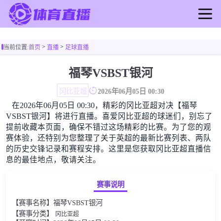
首页
>
>
当前位置:
首页
直播
足球直播
足球直播
篮球直播
福琴VSBST银河
足球录像
冈比亚超
2026年06月05日 00:30
篮球录像
在2026年06月05日 00:30，精彩的冈比亚超对决【福琴
足球新闻
VSBST银河】将进行直播。喜爱冈比亚超的球迷们，别忘了
篮球新闻
提前收藏本页面，确保不错过这场精彩的比赛。为了您的观
赛体验，还特别为您整理了关于英超的最新比赛列表、两队
的历史交锋记录和赛程安排。这里是您获取冈比亚超直播信
息的最佳地点，敬请关注。
赛事说明
【赛事名称】福琴VSBST银河
【赛事分类】
冈比亚超