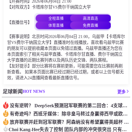
【开赛时间】2026年06月04日 21:00
【对阵双方】卡塔库尔甘VS费尔干纳国立大学
全程直播
高清直连
【直播信号】
体育直播
免费直播
【赛事说明】北京时间2026年06月04日 21:00，乌兹甲【卡塔库尔
甘VS费尔干纳国立大学】直播准时在线播放，喜欢看乌兹甲比赛
的朋友可以提前收藏本页面以免错过直播。乌兹甲直播还为您在
本页面索引了相关乌兹甲直播、卡塔库尔甘直播、费尔干纳国立
大学直播的近期比赛列表以及两队历史交锋、两队赛程。
【友好提示】部分比赛将在赛前更新，可能需要您在比赛前再刷
新查看。 如果本页面比赛已经过期已经过期，或者以上信号都无
效，请进入24直播网查看最新直播信号。
HOT NEWS
足球新闻
更多
没有逆转？ DeepSeek预测冠军联赛的第二回合：4支球队在第一回合中获胜 枪手输了
1
有奇迹吗？西班牙媒体：除非皇马转过身赢得西甲或欧洲冠军
2
放弃联赛并赶到冠军联赛？阿森纳没有希望赢得英超杯 赢得欧洲冠军的可能性
3
4
Choi Kang-Hee失去了控制 团队内部的冲突很突出 只有一个人可以从水火中拯救崔孔