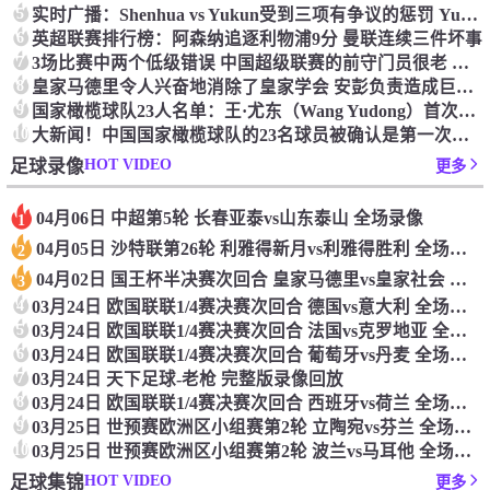
5
实时广播：Shenhua vs Yukun受到三项有争议的惩罚 Yukun将向中国足球联合会提出投诉
6
英超联赛排行榜：阿森纳追逐利物浦9分 曼联连续三件坏事
7
3场比赛中两个低级错误 中国超级联赛的前守门员很老 是时候让位了 最好的继任者出现
8
皇家马德里令人兴奋地消除了皇家学会 安彭负责造成巨大的灾难！
9
国家橄榄球队23人名单：王·尤东（Wang Yudong）首次被选为第11名 塞吉尼奥（Serginho）在名单上
10
大新闻！中国国家橄榄球队的23名球员被确认是第一次进入阵容
HOT VIDEO
足球录像
更多
04月06日 中超第5轮 长春亚泰vs山东泰山 全场录像
1
04月05日 沙特联第26轮 利雅得新月vs利雅得胜利 全场录像
2
04月02日 国王杯半决赛次回合 皇家马德里vs皇家社会 全场录像
3
4
03月24日 欧国联联1/4赛决赛次回合 德国vs意大利 全场录像回放
5
03月24日 欧国联联1/4赛决赛次回合 法国vs克罗地亚 全场录像回放
6
03月24日 欧国联联1/4赛决赛次回合 葡萄牙vs丹麦 全场录像回放
7
03月24日 天下足球-老枪 完整版录像回放
8
03月24日 欧国联联1/4赛决赛次回合 西班牙vs荷兰 全场录像回放
9
03月25日 世预赛欧洲区小组赛第2轮 立陶宛vs芬兰 全场录像回放
10
03月25日 世预赛欧洲区小组赛第2轮 波兰vs马耳他 全场录像回放
HOT VIDEO
足球集锦
更多