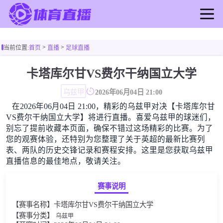
首页
>
>
当前位置:
首页
直播
足球直播
足球直播
篮球直播
卡塔库尔甘VS费尔干纳国立大学
足球录像
乌兹甲
2026年06月04日 21:00
篮球录像
在2026年06月04日 21:00，精彩的乌兹甲对决【卡塔库尔甘
足球新闻
VS费尔干纳国立大学】将进行直播。喜爱乌兹甲的球迷们，
篮球新闻
别忘了提前收藏本页面，确保不错过这场精彩的比赛。为了
您的观赛体验，还特别为您整理了关于英超的最新比赛列
表、两队的历史交锋记录和赛程安排。这里是您获取乌兹甲
直播信息的最佳地点，敬请关注。
赛事说明
【赛事名称】卡塔库尔甘VS费尔干纳国立大学
【赛事分类】
乌兹甲