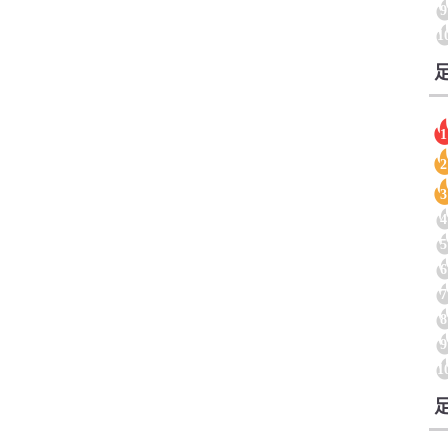
9
1
1
2
3
4
5
6
7
8
9
1