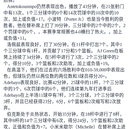
后赛。
Antetokounmpo仍然表现出色，播放了43分钟，在21张射门
中有13次，1个三分球中的0个和14次罚球中的10次中的10
次，加上或负值+17。小波特（Porter Jr.）也是当今胜利的获
胜者。他在替补席上打了39分钟，三分球中的2个中的2个，2
个罚球中的6个，
，本赛季常规赛也4-0横扫了热火。
，加上
或负值+11。
洛佩兹表现良好，打了30分钟，在11杆中打出7个，其中1
个三分球中有1杆，并贡献了17分和5个篮板。 AJ Green在板
凳上持续了34分钟，在5杆中进行了3次，2个三分球中的2
个，得分10分，3个篮板和2次助攻，加上或负值+19。
在高温下，他们在过去的六场胜利中在010-59,000中表现出
色，但球队仍然以两位数的两位数和3球员得分20+。
Adebayo表现良好，比赛42分钟，25球中的11杆，7个三分球
中的3个，6次罚球中的6个，
他们连续第九年打进季后
Adebayo在上半场11球中有7杆，3个三分球，3个三分球中的
3杆，并且已经获得23分，6分，6个篮板和2次缩写和2次放
弃。
伯克斯处于炎热状态，开始35分钟，在18杆中进行了8杆，
其中8杆的14个三分球中有6次，得分24分，5个篮板和2次助
攻，正值和负值为+7。小米米歇尔（Michelle）在替补席上进