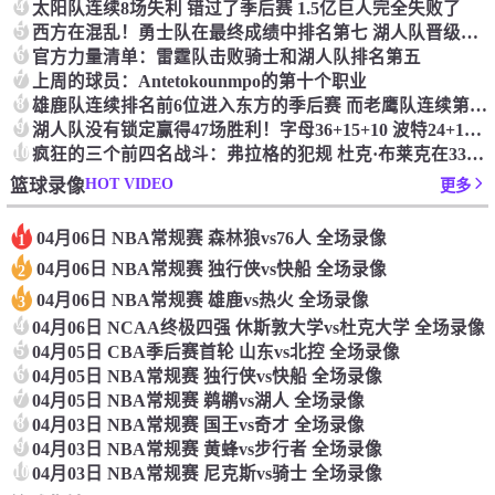
4
太阳队连续8场失利 错过了季后赛 1.5亿巨人完全失败了
5
西方在混乱！勇士队在最终成绩中排名第七 湖人队晋级季后赛 火箭向快船送了礼物
6
官方力量清单：雷霆队击败骑士和湖人队排名第五
7
上周的球员：Antetokounmpo的第十个职业
8
雄鹿队连续排名前6位进入东方的季后赛 而老鹰队连续第四年在季后赛中踢球
9
湖人队没有锁定赢得47场胜利！字母36+15+10 波特24+12+8 42胜利以锁定季后赛
10
疯狂的三个前四名战斗：弗拉格的犯规 杜克·布莱克在33秒的惊喜中出现了
HOT VIDEO
篮球录像
更多
04月06日 NBA常规赛 森林狼vs76人 全场录像
1
04月06日 NBA常规赛 独行侠vs快船 全场录像
2
04月06日 NBA常规赛 雄鹿vs热火 全场录像
3
4
04月06日 NCAA终极四强 休斯敦大学vs杜克大学 全场录像
5
04月05日 CBA季后赛首轮 山东vs北控 全场录像
6
04月05日 NBA常规赛 独行侠vs快船 全场录像
7
04月05日 NBA常规赛 鹈鹕vs湖人 全场录像
8
04月03日 NBA常规赛 国王vs奇才 全场录像
9
04月03日 NBA常规赛 黄蜂vs步行者 全场录像
10
04月03日 NBA常规赛 尼克斯vs骑士 全场录像