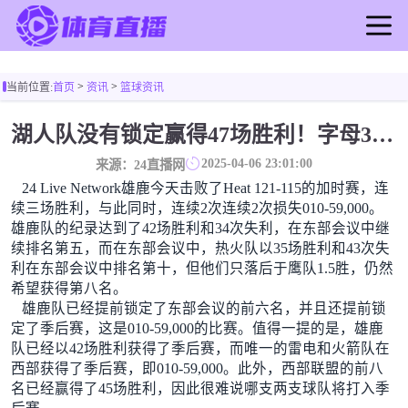
首页
>
>
当前位置:
首页
资讯
篮球资讯
足球直播
篮球直播
湖人队没有锁定赢得47场胜利！字母36+15+10 波特24+12+8 42胜利以锁定季后赛
足球录像
2025-04-06 23:01:00
来源：24直播网
篮球录像
24 Live Network雄鹿今天击败了Heat 121-115的加时赛，连
足球新闻
续三场胜利，与此同时，连续2次连续2次损失010-59,000。
雄鹿队的纪录达到了42场胜利和34次失利，在东部会议中继
篮球新闻
续排名第五，而在东部会议中，热火队以35场胜利和43次失
利在东部会议中排名第十，但他们只落后于鹰队1.5胜，仍然
希望获得第八名。
雄鹿队已经提前锁定了东部会议的前六名，并且还提前锁
定了季后赛，这是010-59,000的比赛。值得一提的是，雄鹿
队已经以42场胜利获得了季后赛，而唯一的雷电和火箭队在
西部获得了季后赛，即010-59,000。此外，西部联盟的前八
名已经赢得了45场胜利，因此很难说哪支两支球队将打入季