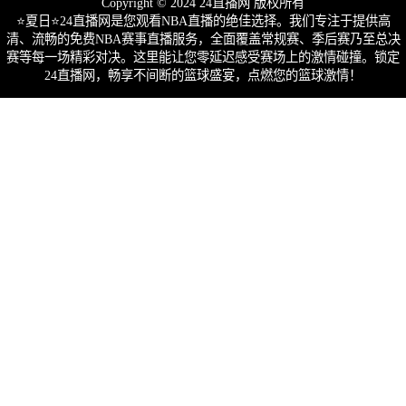
Copyright © 2024 24直播网 版权所有
⭐️夏日⭐24直播网是您观看NBA直播的绝佳选择。我们专注于提供高
清、流畅的免费NBA赛事直播服务，全面覆盖常规赛、季后赛乃至总决
赛等每一场精彩对决。这里能让您零延迟感受赛场上的激情碰撞。锁定
24直播网，畅享不间断的篮球盛宴，点燃您的篮球激情！