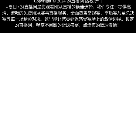
Copyright © 2024 24直播网 版权所有
⭐️夏日⭐24直播网是您观看NBA直播的绝佳选择。我们专注于提供高
清、流畅的免费NBA赛事直播服务，全面覆盖常规赛、季后赛乃至总决
赛等每一场精彩对决。这里能让您零延迟感受赛场上的激情碰撞。锁定
24直播网，畅享不间断的篮球盛宴，点燃您的篮球激情！