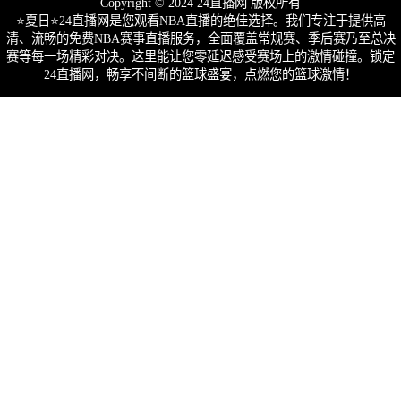
Copyright © 2024 24直播网 版权所有
⭐️夏日⭐24直播网是您观看NBA直播的绝佳选择。我们专注于提供高
清、流畅的免费NBA赛事直播服务，全面覆盖常规赛、季后赛乃至总决
赛等每一场精彩对决。这里能让您零延迟感受赛场上的激情碰撞。锁定
24直播网，畅享不间断的篮球盛宴，点燃您的篮球激情！