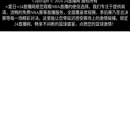
Copyright © 2024 24直播网 版权所有
⭐️夏日⭐24直播网是您观看NBA直播的绝佳选择。我们专注于提供高
清、流畅的免费NBA赛事直播服务，全面覆盖常规赛、季后赛乃至总决
赛等每一场精彩对决。这里能让您零延迟感受赛场上的激情碰撞。锁定
24直播网，畅享不间断的篮球盛宴，点燃您的篮球激情！